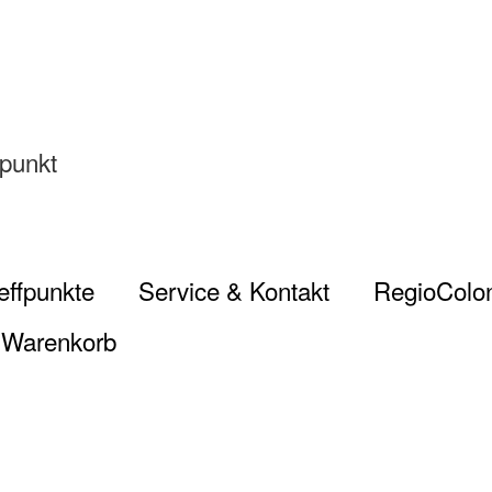
fpunkt
effpunkte
Service & Kontakt
RegioColon
Warenkorb