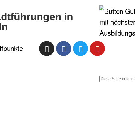
adtführungen in
ln
ffpunkte