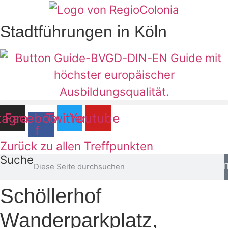
Zum
Inhalt
Stadtführungen in Köln
springen
tagram
Facebook-
Twitter
Youtube
f
Zurück zu allen Treffpunkten
Suche
Schöllerhof
Wanderparkplatz,