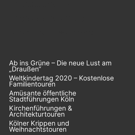
RegioColonia e.V.
RegioColonia Stiftung
Unser Team
Warenkorb
Ab ins Grüne – Die neue Lust am
„Draußen“
Weltkindertag 2020 – Kostenlose
Familientouren
Amüsante öffentliche
Stadtführungen Köln
Kirchenführungen &
Architekturtouren
Kölner Krippen und
Weihnachtstouren