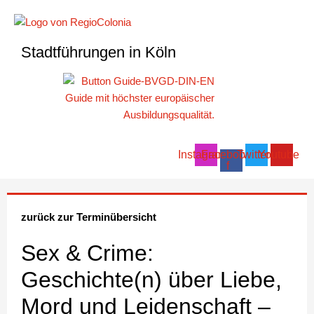
Zum
Inhalt
springen
Stadtführungen in Köln
Instagram
Facebook-
Twitter
Youtube
f
zurück zur Terminübersicht
Sex & Crime:
Geschichte(n) über Liebe,
Mord und Leidenschaft –