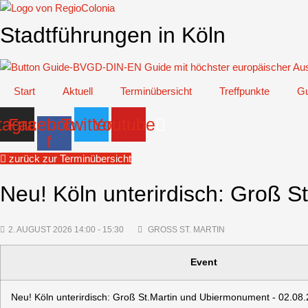
Zum
Inhalt
Stadtführungen in Köln
springen
Start
Aktuell
Terminübersicht
Treffpunkte
Gu
tagram
Facebook-
Twitter
Youtube
f
zurück zur Terminübersicht
Neu! Köln unterirdisch: Groß 
2. AUGUST 2026 14:00 - 15:30
GROSS ST. MARTIN
Event
Neu! Köln unterirdisch: Groß St.Martin und Ubiermonument - 02.08