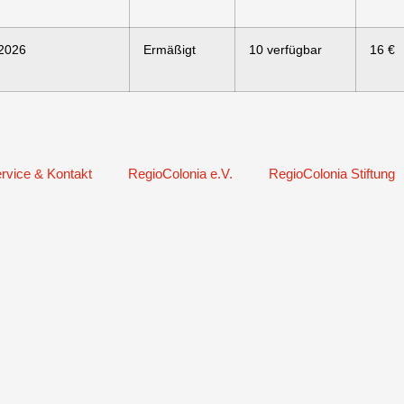
.2026
Ermäßigt
10 verfügbar
16 €
rvice & Kontakt
RegioColonia e.V.
RegioColonia Stiftung