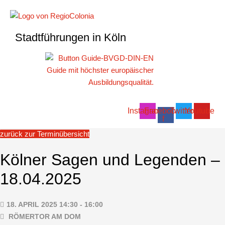
Zum
Inhalt
springen
Stadtführungen in Köln
Instagram
Facebook-
Twitter
Youtube
f
zurück zur Terminübersicht
Kölner Sagen und Legenden –
18.04.2025
18. APRIL 2025 14:30 - 16:00
RÖMERTOR AM DOM