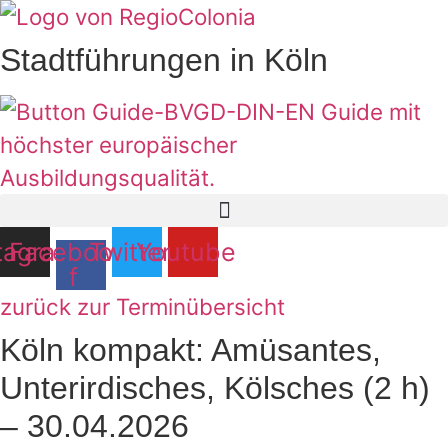
Zum
Inhalt
Stadtführungen in Köln
springen
tagram
Facebook-
Twitter
Youtube
f
zurück zur Terminübersicht
Köln kompakt: Amüsantes,
Unterirdisches, Kölsches (2 h)
– 30.04.2026