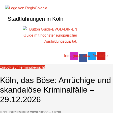
Zum
Inhalt
springen
Stadtführungen in Köln
Instagram
Facebook-
Twitter
Youtube
f
zurück zur Terminübersicht
Köln, das Böse: Anrüchige und
skandalöse Kriminalfälle –
29.12.2026
29. DEZEMBER 2026 18:00 - 19:30