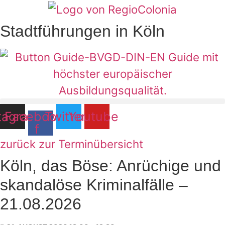
Zum
Inhalt
Stadtführungen in Köln
springen
tagram
Facebook-
Twitter
Youtube
f
zurück zur Terminübersicht
Köln, das Böse: Anrüchige und
skandalöse Kriminalfälle –
21.08.2026