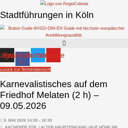
Zum
Inhalt
Stadtführungen in Köln
springen
tagram
Facebook-
Twitter
Youtube
f
zurück zur Terminübersicht
Karnevalistisches auf dem
Friedhof Melaten (2 h) –
09.05.2026
9. MAI 2026 14:30 - 16:30
AACHENER STR. / ALTER HAUPTEINGANG (AUF HÖHE NR.