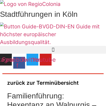
Zum
Inhalt
Stadtführungen in Köln
springen
tagram
Facebook-
Twitter
Youtube
f
zurück zur Terminübersicht
Familienführung:
Hexentanz an Walpurgis –