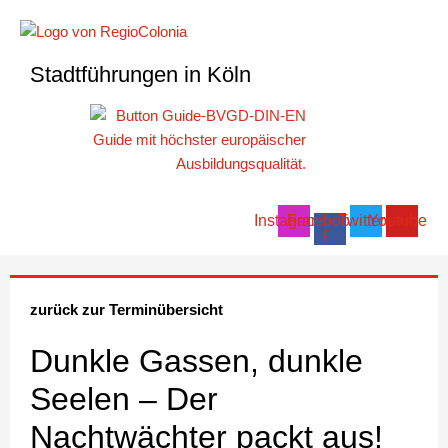
Zum
Inhalt
springen
Stadtführungen in Köln
Instagram
Facebook-
Twitter
Youtube
f
zurück zur Terminübersicht
Dunkle Gassen, dunkle
Seelen – Der
Nachtwächter packt aus!