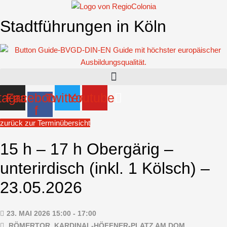
Zum
Inhalt
Stadtführungen in Köln
springen
tagram
Facebook-
Twitter
Youtube
f
zurück zur Terminübersicht
15 h – 17 h Obergärig –
unterirdisch (inkl. 1 Kölsch) –
23.05.2026
23. MAI 2026 15:00 - 17:00
RÖMERTOR, KARDINAL-HÖFFNER-PLATZ AM DOM