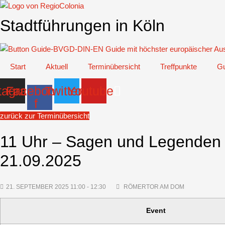
Zum
Inhalt
Stadtführungen in Köln
springen
Start
Aktuell
Terminübersicht
Treffpunkte
Gu
tagram
Facebook-
Twitter
Youtube
f
zurück zur Terminübersicht
11 Uhr – Sagen und Legenden –
21.09.2025
21. SEPTEMBER 2025 11:00 - 12:30
RÖMERTOR AM DOM
Event