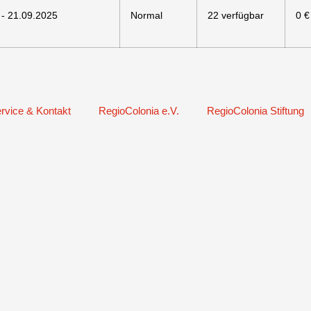
 - 21.09.2025
Normal
22 verfügbar
0 €
rvice & Kontakt
RegioColonia e.V.
RegioColonia Stiftung