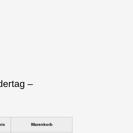
dertag –
eis
Warenkorb